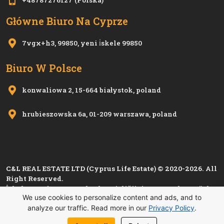
+48787276127
(Polska)
Główne Biuro Na Cyprze
7vgx+h3, 99850, yeni i̇skele 99850
Biuro W Polsce
konwaliowa 2, 15-664 białystok, poland
hrubieszowska 6a, 01-209 warszawa, poland
C&L REAL ESTATE LTD (Cyprus Life Estate) © 2020-2026. All
Right Reserved.
İskele Esnaf ve Zanaatkarlar Birliği'nin 1280, Kıbrıs Türk
We use cookies to personalize content and ads, and to
Esnaf ve Zanaatkarlar Odası'nın
i 1501
sicil numarası ile
analyze our traffic. Read more in our
Privacy Policy
.
kayıtlı üyesidir.
Polityka prywatności