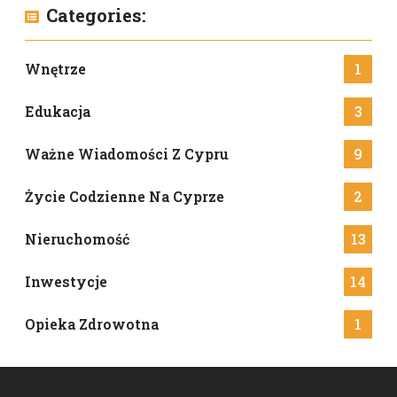
Categories:
Wnętrze
1
Edukacja
3
Ważne Wiadomości Z Cypru
9
Życie Codzienne Na Cyprze
2
Nieruchomość
13
Inwestycje
14
Opieka Zdrowotna
1