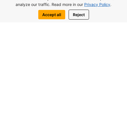
analyze our traffic. Read more in our
Privacy Policy
.
Посмотреть комплекс
Accept all
Reject
Оставить заявку
Написать нам:
WhatsApp
Telegram
Вас также могут заинтересовать
похожие объекты