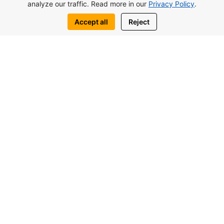
analyze our traffic. Read more in our
Privacy Policy
.
Accept all
Reject
شما هم ممكنه به اين موضوع مشابه علاقهمند
باشيد
پوند117.000از
استودیو Lagoon Verde در اوتوکن، قبرس
شمالی
استديو