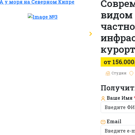
Соврем
видом 
частн
инфра
курорт
от 156.000
Студии
Получит
Ваше Имя
Email