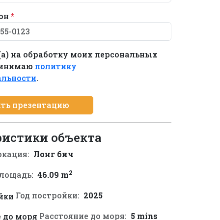
он
*
(а) на обработку моих персональных
ринимаю
политику
альности
.
ть презентацию
ристики объекта
окация:
Лонг бич
2
лощадь:
46.09 m
Год постройки:
2025
Расстояние до моря:
5 mins