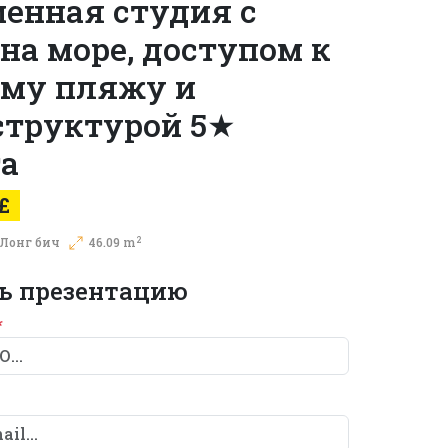
енная студия с
на море, доступом к
ому пляжу и
структурой 5★
а
£
2
Лонг бич
46.09 m
ь презентацию
*