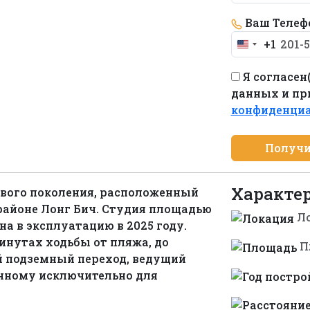
Ваш Телеф
+1
United
States
Я согласен
+1
данных и п
конфиденци
Получи
Характе
ового поколения, расположенный
районе Лонг Бич. Студия площадью
Л
ана в эксплуатацию в 2025 году.
инутах ходьбы от пляжа, до
П
й подземный переход, ведущий
енному исключительно для