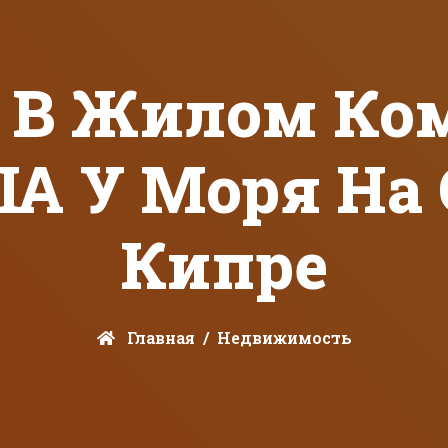
 В Жилом Ко
A У Моря На
Кипре
Главная
Недвижимость