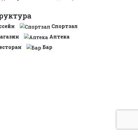
руктура
ссейн
Спортзал
агазин
Аптека
есторан
Бар