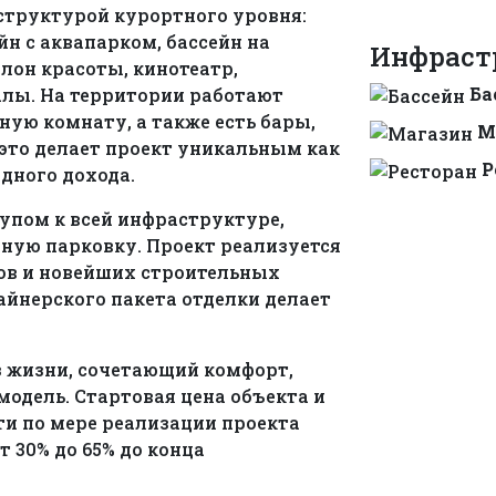
труктурой курортного уровня:
н с аквапарком, бассейн на
Инфраст
алон красоты, кинотеатр,
Ба
алы. На территории работают
ную комнату, а также есть бары,
М
 это делает проект уникальным как
Р
ндного дохода.
тупом к всей инфраструктуре,
ную парковку. Проект реализуется
ов и новейших строительных
айнерского пакета отделки делает
аз жизни, сочетающий комфорт,
одель. Стартовая цена объекта и
и по мере реализации проекта
 30% до 65% до конца