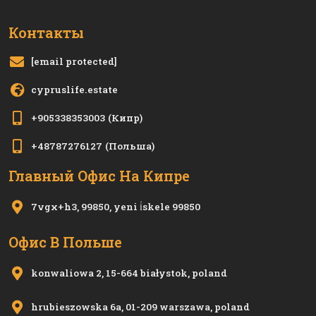
Контакты
[email protected]
cypruslife.estate
+905338353003
(Кипр)
+48787276127
(Польша)
Главный Офис На Кипре
7vgx+h3, 99850, yeni i̇skele 99850
Офис В Польше
konwaliowa 2, 15-664 białystok, poland
hrubieszowska 6a, 01-209 warszawa, poland