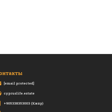
онтакты
[email protected]
cypruslife.estate
+905338353003
(Кипр)