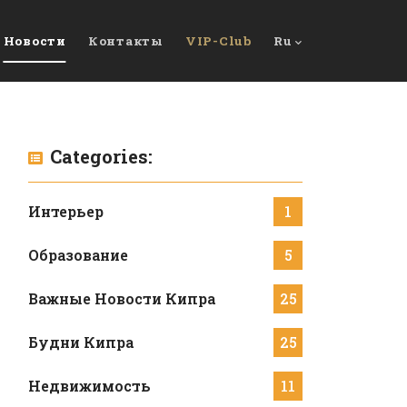
Новости
Контакты
VIP-Club
Ru
Categories:
Интерьер
1
Образование
5
Важные Новости Кипра
25
Будни Кипра
25
Недвижимость
11