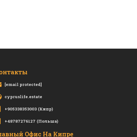
онтакты
[email protected]
cypruslife.estate
+905338353003
(Кипр)
+48787276127
(Польша)
лавный Офис На Кипре