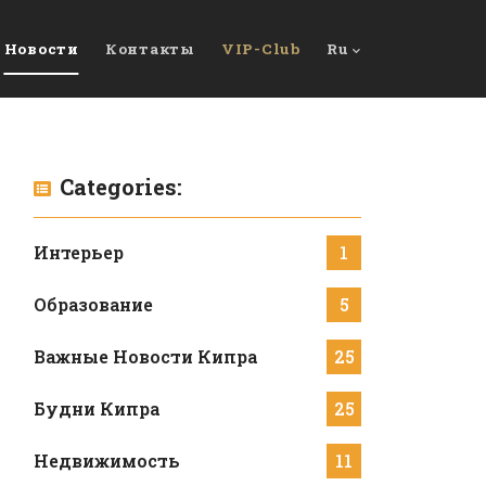
Новости
Контакты
VIP-Club
Ru
Categories:
Интерьер
1
Образование
5
Важные Новости Кипра
25
Будни Кипра
25
Недвижимость
11