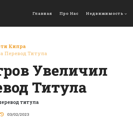
Главная
Про Нас
Недвижимость
сти Кипра
а Перевод Титула
тров Увеличил
евод Титула
03/02/2023