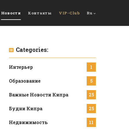
Новости
Контакты
VIP-Club
Ru
Categories:
Интерьер
1
Образование
5
Важные Новости Кипра
25
Будни Кипра
25
Недвижимость
11