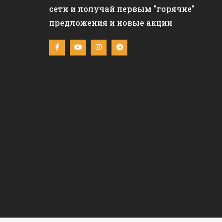
сети и получай первым "горячие"
предложения и новые акции
C&L REAL ESTATE LTD (Cyprus Life Estate) © 2020