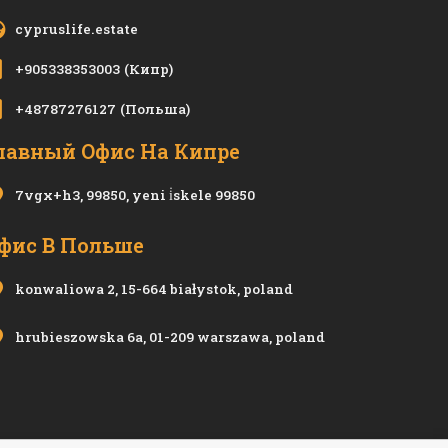
cypruslife.estate
+905338353003
(Кипр)
+48787276127
(Польша)
лавный Офис На Кипре
7vgx+h3, 99850, yeni i̇skele 99850
фис В Польше
konwaliowa 2, 15-664 białystok, poland
hrubieszowska 6a, 01-209 warszawa, poland
Политика Конфиденциальности