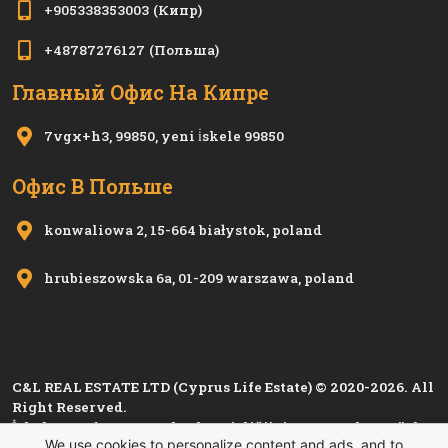
+905338353003
(Кипр)
+48787276127
(Польша)
Главный Офис На Кипре
7vgx+h3, 99850, yeni i̇skele 99850
Офис В Польше
konwaliowa 2, 15-664 białystok, poland
hrubieszowska 6a, 01-209 warszawa, poland
C&L REAL ESTATE LTD (Cyprus Life Estate) © 2020-2026. All
Right Reserved.
İskele Esnaf ve Zanaatkarlar Birliği'nin 1280, Kıbrıs Türk
We use cookies to personalize content and ads, and to
Esnaf ve Zanaatkarlar Odası'nın
i 1501
sicil numarası ile