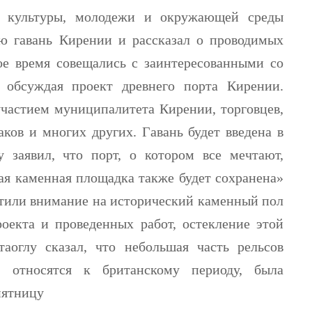
а, культуры, молодежи и окружающей среды
ю гавань Кирении и рассказал о проводимых
гое время совещались с заинтересованными со
 обсуждая проект древнего порта Кирении.
частием муниципалитета Кирении, торговцев,
аков и многих других. Гавань будет введена в
 заявил, что порт, о котором все мечтают,
кая каменная площадка также будет сохранена»
тили внимание на исторический каменный пол
оекта и проведенных работ, остекление этой
аоглу сказал, что небольшая часть рельсов
я, относятся к британскому периоду, была
пятницу