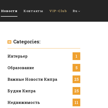
Новости
Контакты
VIP-Club
Ru
Categories:
Интерьер
1
Образование
5
Важные Новости Кипра
25
Будни Кипра
25
Недвижимость
11