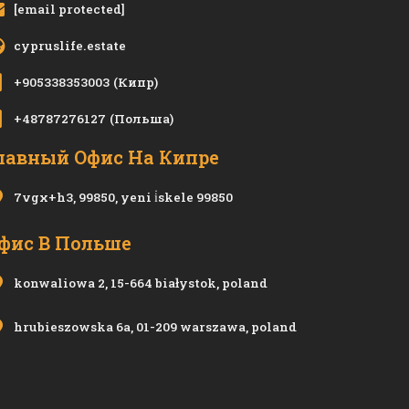
[email protected]
cypruslife.estate
+905338353003
(Кипр)
+48787276127
(Польша)
лавный Офис На Кипре
7vgx+h3, 99850, yeni i̇skele 99850
фис В Польше
konwaliowa 2, 15-664 białystok, poland
hrubieszowska 6a, 01-209 warszawa, poland