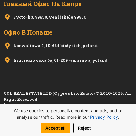
Главный Офис На Кипре
7vgx+h3, 99850, yeni i̇skele 99850
Офис В Польше
konwaliowa 2, 15-664 białystok, poland
hrubieszowska 6a, 01-209 warszawa, poland
C&L REAL ESTATE LTD (Cyprus Life Estate) © 2020-2026. All
Right Reserved.
İskele Esnaf ve Zanaatkarlar Birliği'nin 1280, Kıbrıs Türk
We use cookies to personalize content and ads, and to
Esnaf ve Zanaatkarlar Odası'nın
i 1501
sicil numarası ile
analyze our traffic. Read more in our
Privacy Policy
.
kayıtlı üyesidir.
Политика Конфиденциальности
Accept all
Reject
ATATURK CAD. SINIRUSTU DIS KAPI NO: 4/16 / ISKELE