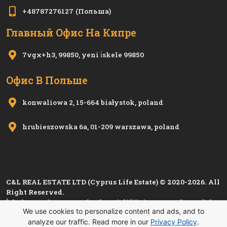
+48787276127
(Польша)
Главный Офис На Кипре
7vgx+h3, 99850, yeni i̇skele 99850
Офис В Польше
konwaliowa 2, 15-664 białystok, poland
hrubieszowska 6a, 01-209 warszawa, poland
C&L REAL ESTATE LTD (Cyprus Life Estate) © 2020-2026. All
Right Reserved.
İskele Esnaf ve Zanaatkarlar Birliği'nin 1280, Kıbrıs Türk
We use cookies to personalize content and ads, and to
Esnaf ve Zanaatkarlar Odası'nın
i 1501
sicil numarası ile
analyze our traffic. Read more in our
Privacy Policy
.
kayıtlı üyesidir.