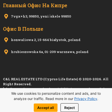
Главный Офис На Кипре
7vgx+h3, 99850, yeni i̇skele 99850
Офис В Польше
konwaliowa 2, 15-664 białystok, poland
hrubieszowska 6a, 01-209 warszawa, poland
C&L REAL ESTATE LTD (Cyprus Life Estate) © 2020-2026. All
Right Reserved.
İskele Esnaf ve Zanaatkarlar Birliği'nin 1280, Kıbrıs Türk
We use cookies to personalize content and ads, and to
Esnaf ve Zanaatkarlar Odası'nın
i 1501
sicil numarası ile
analyze our traffic. Read more in our
Privacy Policy
.
kayıtlı üyesidir.
Политика Конфиденциальности
Accept all
Reject
ATATURK CAD. SINIRUSTU DIS KAPI NO: 4/16 / ISKELE