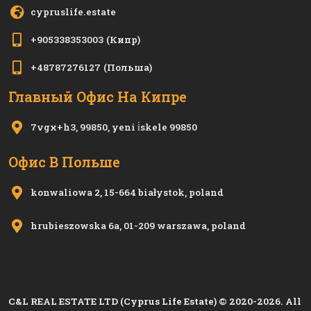
cypruslife.estate
+905338353003
(Кипр)
+48787276127
(Польша)
Главный Офис На Кипре
7vgx+h3, 99850, yeni i̇skele 99850
Офис В Польше
konwaliowa 2, 15-664 białystok, poland
hrubieszowska 6a, 01-209 warszawa, poland
C&L REAL ESTATE LTD (Cyprus Life Estate) © 2020-2026. All