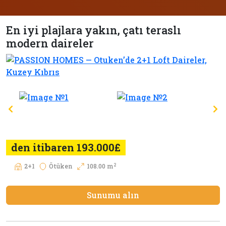
En iyi plajlara yakın, çatı teraslı
modern daireler
den itibaren 193.000£
2
2+1
Ötüken
108.00 m
Sunumu alın