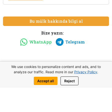
Bu mülk hakkında bilgi al
Bize yazın:
WhatsApp
Telegram
Benzer nesneler de ilginizi çekebilir
We use cookies to personalize content and ads, and to
analyze our traffic. Read more in our
Privacy Policy
.
Accept all
Reject