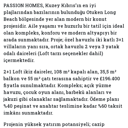
PASSION HOMES, Kuzey Kıbrıs’ın en iyi
plajlarından bazılarının bulunduğu Otuken Long
Beach bölgesinde yer alan modern bir konut
projesidir. Aile yaşamı ve huzurlu bir tatil için ideal
olan kompleks, konforu ve modern altyapıyı bir
arada sunmaktadır. Proje; özel havuzlu iki katlı 3+1
villaların yanı sıra, ortak havuzlu 2 veya 3 yatak
odalı daireleri (Loft tarzı seçenekler dahil)
içermektedir.
2+1 Loft ikiz daireler, 108 m² kapalı alan, 35,5 m²
balkon ve 55 m² çatı terasına sahiptir ve £196.400
fiyatla sunulmaktadır. Kompleks; açık yüzme
havuzu, çocuk oyun alanı, barbekü alanları ve
jakuzi gibi olanaklar sağlamaktadır. Ödeme planı
%40 peşinat ve anahtar teslimine kadar %60 taksit
imkânı sunmaktadır.
Projenin yüksek yatırım potansiyeli; cazip