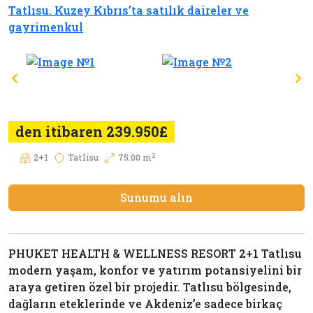
den itibaren 239.950£
2
2+1
Tatlisu
75.00 m
Sunumu alın
PHUKET HEALTH & WELLNESS RESORT 2+1 Tatlısu
modern yaşam, konfor ve yatırım potansiyelini bir
araya getiren özel bir projedir. Tatlısu bölgesinde,
dağların eteklerinde ve Akdeniz’e sadece birkaç