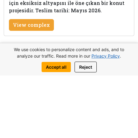
için eksiksiz altyapısı ile öne çıkan bir konut
projesidir. Teslim tarihi: Mayıs 2026.
View complex
We use cookies to personalize content and ads, and to
analyze our traffic. Read more in our
Privacy Policy
.
Bu mülk hakkında bilgi al
Accept all
Reject
Bize yazın:
WhatsApp
Telegram
Benzer nesneler de ilginizi çekebilir