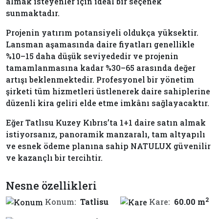
almak isteyenler için ideal bir seçenek
sunmaktadır.
Projenin yatırım potansiyeli oldukça yüksektir.
Lansman aşamasında daire fiyatları genellikle
%10–15 daha düşük seviyededir ve projenin
tamamlanmasına kadar %30–65 arasında değer
artışı beklenmektedir. Profesyonel bir yönetim
şirketi tüm hizmetleri üstlenerek daire sahiplerine
düzenli kira geliri elde etme imkânı sağlayacaktır.
Eğer Tatlısu Kuzey Kıbrıs’ta 1+1 daire satın almak
istiyorsanız, panoramik manzaralı, tam altyapılı
ve esnek ödeme planına sahip NATULUX güvenilir
ve kazançlı bir tercihtir.
Nesne özellikleri
2
Konum:
Tatlisu
Kare:
60.00 m