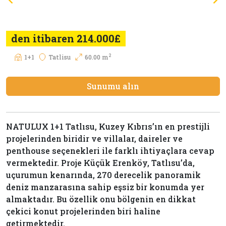
den itibaren 214.000£
2
1+1
Tatlisu
60.00 m
Sunumu alın
NATULUX 1+1 Tatlısu, Kuzey Kıbrıs’ın en prestijli
projelerinden biridir ve villalar, daireler ve
penthouse seçenekleri ile farklı ihtiyaçlara cevap
vermektedir. Proje Küçük Erenköy, Tatlısu’da,
uçurumun kenarında, 270 derecelik panoramik
deniz manzarasına sahip eşsiz bir konumda yer
almaktadır. Bu özellik onu bölgenin en dikkat
çekici konut projelerinden biri haline
getirmektedir.