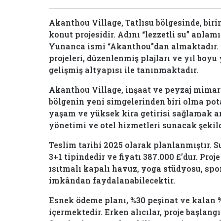
Akanthou Village, Tatlısu bölgesinde, birin
konut projesidir. Adını “lezzetli su” anlam
Yunanca ismi “Akanthou”dan almaktadır. B
projeleri, düzenlenmiş plajları ve yıl boy
gelişmiş altyapısı ile tanınmaktadır.
Akanthou Village, inşaat ve peyzaj mimari
bölgenin yeni simgelerinden biri olma pota
yaşam ve yüksek kira getirisi sağlamak 
yönetimi ve otel hizmetleri sunacak şekild
Teslim tarihi 2025 olarak planlanmıştır. 
3+1 tipindedir ve fiyatı 387.000 £’dur. Pro
ısıtmalı kapalı havuz, yoga stüdyosu, spo
imkândan faydalanabilecektir.
Esnek ödeme planı, %30 peşinat ve kalan %
içermektedir. Erken alıcılar, proje başla