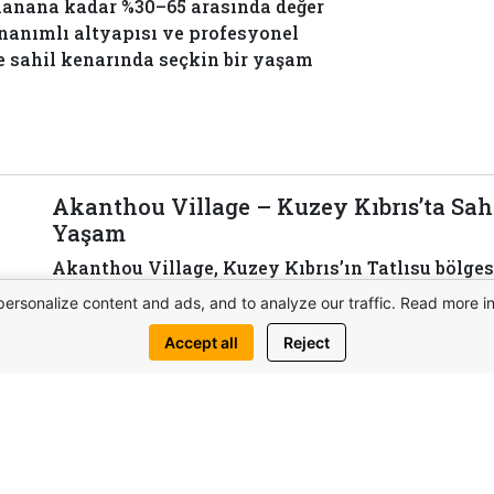
mlanana kadar %30–65 arasında değer
onanımlı altyapısı ve profesyonel
ve sahil kenarında seçkin bir yaşam
Akanthou Village – Kuzey Kıbrıs’ta Sah
Yaşam
Akanthou Village, Kuzey Kıbrıs’ın Tatlısu bölgesi
projesidir. Modern mimari, akıllı altyapı, esnek 
personalize content and ads, and to analyze our traffic. Read more i
yaşamı sunar. Teslim tarihi: 2025.
Accept all
Reject
View complex
Bize 
kkında bilgi al