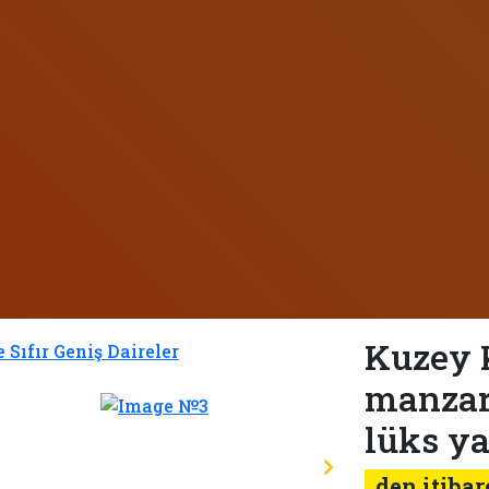
Kuzey K
manzar
lüks y
den itibar