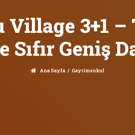
Village 3+1 – 
e Sıfır Geniş Da
Ana Sayfa
Gayrimenkul