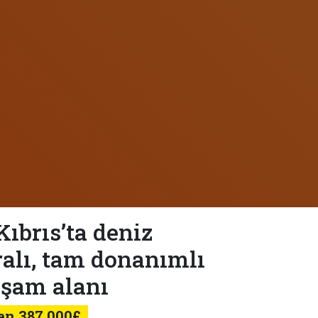
ıbrıs’ta deniz
alı, tam donanımlı
aşam alanı
en 387.000£