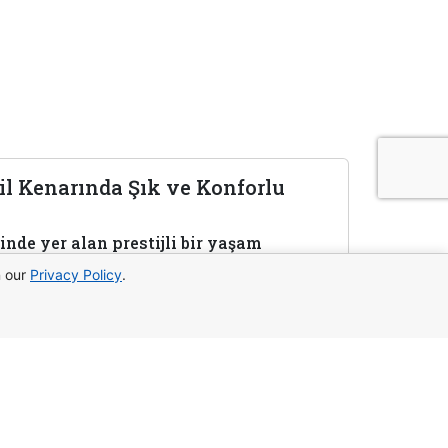
il Kenarında Şık ve Konforlu
nde yer alan prestijli bir yaşam
ödeme seçenekleri ve huzurlu bir sahil
n our
Privacy Policy
.
yazın:
WhatsApp
Telegram