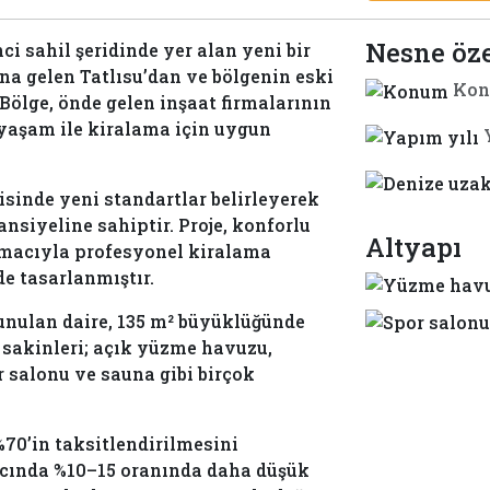
Nesne öze
ci sahil şeridinde yer alan yeni bir
ına gelen Tatlısu’dan ve bölgenin eski
Kon
ölge, önde gelen inşaat firmalarının
u yaşam ile kiralama için uygun
sinde yeni standartlar belirleyerek
nsiyeline sahiptir. Proje, konforlu
Altyapı
amacıyla profesyonel kiralama
e tasarlanmıştır.
Sunulan daire, 135 m² büyüklüğünde
je sakinleri; açık yüzme havuzu,
r salonu ve sauna gibi birçok
70’in taksitlendirilmesini
ngıcında %10–15 oranında daha düşük