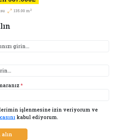
2
isu
135.00 m
lın
maranız
*
lerimin işlenmesine izin veriyorum ve
ikasını
kabul ediyorum.
 alın