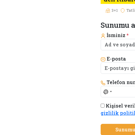
3+1
Tatl
Sunumu a
İsminiz
*
E-posta
Telefon nu
No
country
Kişisel veri
selected
gizlilik polit
Sunumu