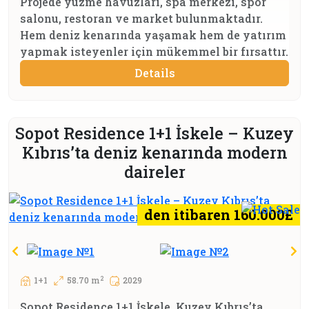
Projede yüzme havuzları, spa merkezi, spor
salonu, restoran ve market bulunmaktadır.
Hem deniz kenarında yaşamak hem de yatırım
yapmak isteyenler için mükemmel bir fırsattır.
Details
Sopot Residence 1+1 İskele – Kuzey
Kıbrıs’ta deniz kenarında modern
daireler
den itibaren 160.000£
2
1+1
58.70 m
2029
Sopot Residence 1+1 İskele, Kuzey Kıbrıs’ta