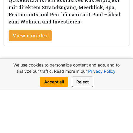
QUERENCIA ist ein exklusives Küstenprojekt
mit direktem Strandzugang, Meerblick, Spa,
Restaurants und Penthäusern mit Pool – ideal
zum Wohnen und Investieren.
View complex
We use cookies to personalize content and ads, and to
Diese Immobilie anfragen
analyze our traffic. Read more in our
Privacy Policy
.
Schreib uns:
Accept all
Reject
WhatsApp
Telegram
Vielleicht interessieren Sie sich auch
für ähnliche Objekte