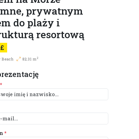
emne, prywatnym
m do plaży i
rukturą resortową
0£
2
 Beach
82.31 m
rezentację
*
on
*