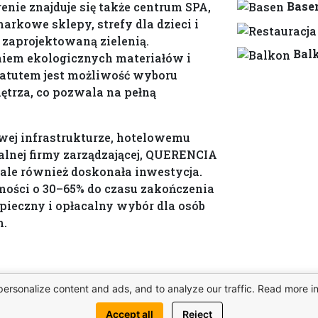
Base
renie znajduje się także centrum SPA,
rkowe sklepy, strefy dla dzieci i
e zaprojektowaną zielenią.
Bal
iem ekologicznych materiałów i
atutem jest możliwość wyboru
trza, co pozwala na pełną
wej infrastrukturze, hotelowemu
alnej firmy zarządzającej, QUERENCIA
 ale również doskonała inwestycja.
ości o 30–65% do czasu zakończenia
pieczny i opłacalny wybór dla osób
m.
personalize content and ads, and to analyze our traffic. Read more i
Luksusowe apartamenty z widokiem na 
QUERENCIA na Cyprze Północnym
Accept all
Reject