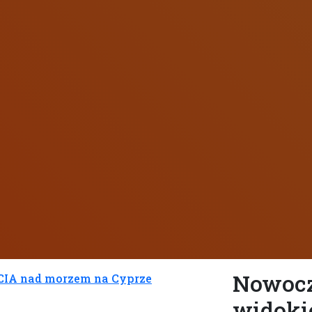
Nowocz
widoki