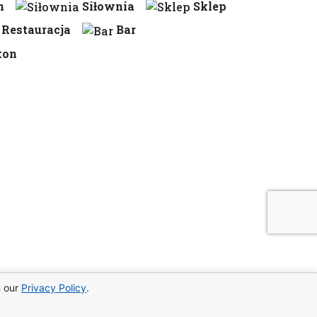
n
Siłownia
Sklep
Restauracja
Bar
kon
n our
Privacy Policy
.
morze i prywatną plażą –