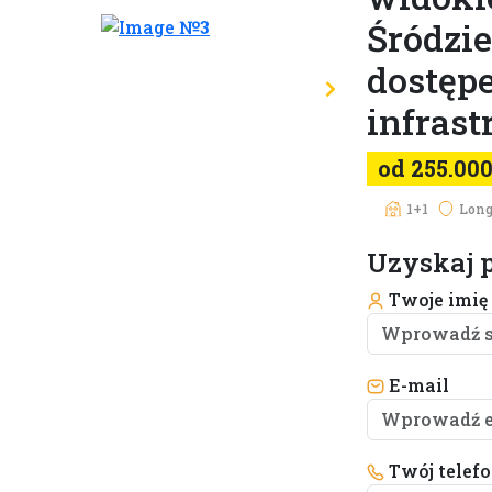
Śródzi
dostępe
infrast
od 255.00
1+1
Long
Uzyskaj p
Twoje imię
E-mail
Twój telef