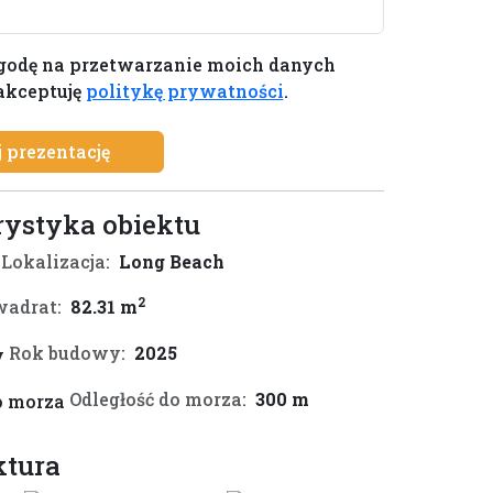
odę na przetwarzanie moich danych
akceptuję
politykę prywatności
.
 prezentację
rystyka obiektu
Lokalizacja:
Long Beach
2
adrat:
82.31 m
Rok budowy:
2025
Odległość do morza:
300 m
ktura