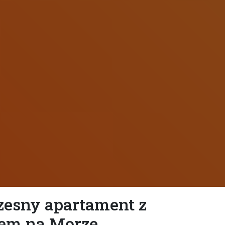
esny apartament z
em na Morze