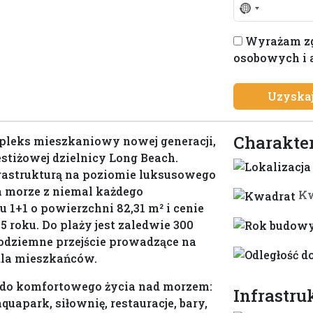
No
country
Wyrażam zg
selected
osobowych i 
Uzyskaj
Charakte
leks mieszkaniowy nowej generacji,
tiżowej dzielnicy Long Beach.
rastrukturą na poziomie luksusowego
 morze z niemal każdego
Kw
 1+1 o powierzchni 82,31 m² i cenie
 roku. Do plaży jest zaledwie 300
odziemne przejście prowadzące na
dla mieszkańców.
 do komfortowego życia nad morzem:
Infrastru
uapark, siłownię, restauracje, bary,