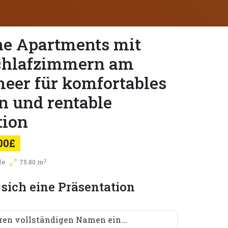
e Apartments mit
chlafzimmern am
eer für komfortables
 und rentable
tion
00£
2
le
75.80 m
 sich eine Präsentation