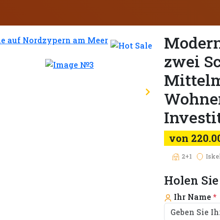
Modern
zwei S
Mittelm
Wohnen
Investi
von 220.0
2+1
Iske
Holen Sie
Ihr Name
*