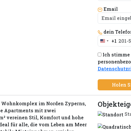
Email
dein Telef
+1
United
States
Ich stimme 
+1
personenbezog
Datenschutzri
Holen S
Objektei
ner Wohnkomplex im Norden Zyperns,
ie Apartments mit zwei
St
m² vereinen Stil, Komfort und hohe
ideal für alle, die vom Leben am Meer