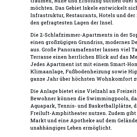
träumen, Ruhe und Erholung suchen oder 
möchten. Das Gebiet Iskele entwickelt sic
Infrastruktur, Restaurants, Hotels und d
den gefragtesten Lagen der Insel.
Die 2-Schlafzimmer-Apartments in der Sop
einen großzügigen Grundriss, modernes D
aus. Große Panoramafenster lassen viel Ta
Terrasse einen herrlichen Blick auf das M
Jedes Apartment ist mit einem Smart-Ho
Klimaanlage, Fußbodenheizung sowie High
ganze Jahr über höchsten Wohnkomfort z
Die Anlage bietet eine Vielzahl an Freizei
Bewohner können die Swimmingpools, das 
Aquapark, Tennis- und Basketballplätze, d
Freiluft-Amphitheater nutzen. Zudem gibt e
Markt und eine Apotheke auf dem Gelände
unabhängiges Leben ermöglicht.