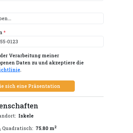
on
*
der Verarbeitung meiner
enen Daten zu und akzeptiere die
chtlinie
.
ie sich eine Präsentation
genschaften
andort:
Iskele
2
Quadratisch:
75.80 m