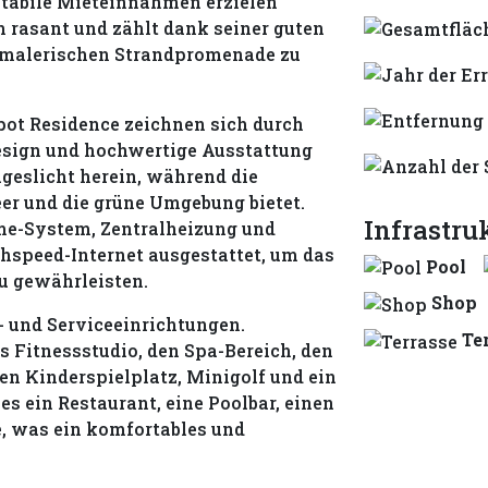
stabile Mieteinnahmen erzielen
h rasant und zählt dank seiner guten
er malerischen Strandpromenade zu
ot Residence zeichnen sich durch
esign und hochwertige Ausstattung
geslicht herein, während die
eer und die grüne Umgebung bietet.
Infrastru
me-System, Zentralheizung und
speed-Internet ausgestattet, um das
Pool
u gewährleisten.
Shop
t- und Serviceeinrichtungen.
Te
Fitnessstudio, den Spa-Bereich, den
en Kinderspielplatz, Minigolf und ein
s ein Restaurant, eine Poolbar, einen
, was ein komfortables und