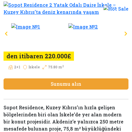
den itibaren 220.000£
2
2+1
İskele
75.80 m
Sunumu alın
Sopot Residence, Kuzey Kıbrıs’ın hızla gelişen
bölgelerinden biri olan İskele’de yer alan modern
bir konut projesidir. Akdeniz’e yalnızca 250 metre
mesafede bulunan proje, 75,8 m² büyüklüğündeki