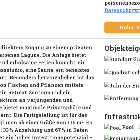
personenbezog
Datenschutzri
Holen S
Objektei
t direktem Zugang zu einem privaten
arbenen Lagune. Die Anlage bietet
St
nd erholsame Ferien braucht: ein
ssstudio, eine Sauna, ein beheiztes
ant. Besonders hervorzuheben ist das
on Fischen und Pflanzen mittels
ein Retreat-Zentrum und ein
pektrum an verjüngenden und
 bietet maximale Privatsphäre und
rnt. Die Fertigstellung ist für das
Infrastru
innen ab einer Größe von 116 m². Es
Pool
: 33 % Anzahlung und 67 % in Raten
tet ein hohes Investitionspotenzial –