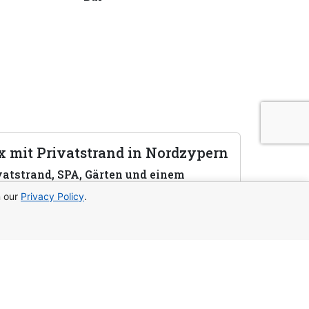
 mit Privatstrand in Nordzypern
vatstrand, SPA, Gärten und einem
und kluge Investitionen.
n our
Privacy Policy
.
b uns:
WhatsApp
Telegram