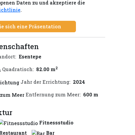
enen Daten zu und akzeptiere die
chtlinie
.
ie sich eine Präsentation
genschaften
andort:
Esentepe
2
Quadratisch:
82.00 m
Jahr der Errichtung:
2024
Entfernung zum Meer:
600 m
ktur
Fitnessstudio
Restaurant
Bar