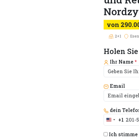
Nordzy
von 290.0
2+1
Esen
Holen Sie
Ihr Name
*
Email
dein Telef
+1
United
States
Ich stimme 
+1