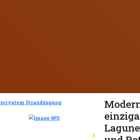
Modern
einziga
Lagune
und Re