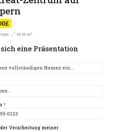
pern
00£
2
tepe
82.00 m
 sich eine Präsentation
on
*
der Verarbeitung meiner