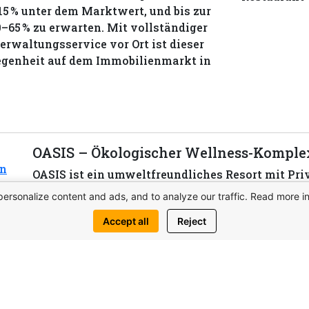
–15 % unter dem Marktwert, und bis zur
–65 % zu erwarten. Mit vollständiger
erwaltungsservice vor Ort ist dieser
genheit auf dem Immobilienmarkt in
OASIS – Ökologischer Wellness-Komplex
OASIS ist ein umweltfreundliches Resort mit Pri
Retreat-Zentrum – perfekt für gesundes Wohnen 
personalize content and ads, and to analyze our traffic. Read more i
Accept all
Reject
View complex
Schrei
bilie anfragen