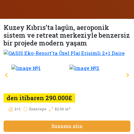
Kuzey Kıbrıs’ta lagün, aeroponik
sistem ve retreat merkeziyle benzersiz
bir projede modern yaşam
den itibaren 290.000£
2
2+1
Esentepe
82.00 m
Sunumu alın