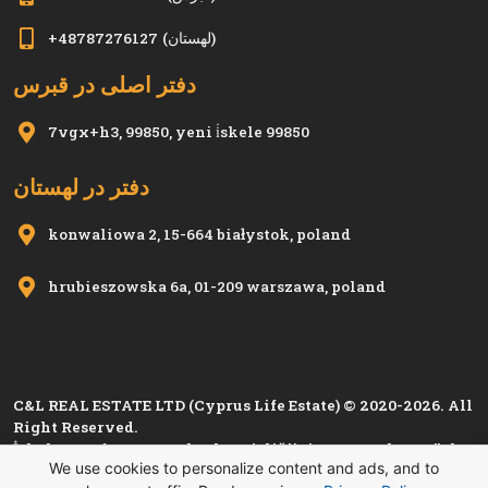
(لهستان)
+48787276127
دفتر اصلی در قبرس
7vgx+h3, 99850, yeni i̇skele 99850
دفتر در لهستان
konwaliowa 2, 15-664 białystok, poland
hrubieszowska 6a, 01-209 warszawa, poland
C&L REAL ESTATE LTD (Cyprus Life Estate) © 2020-2026. All
Right Reserved.
İskele Esnaf ve Zanaatkarlar Birliği'nin 1280, Kıbrıs Türk
We use cookies to personalize content and ads, and to
Esnaf ve Zanaatkarlar Odası'nın
i 1501
sicil numarası ile