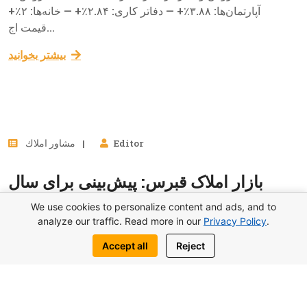
آپارتمان‌ها: ۳.۸۸٪+ — دفاتر کاری: ۲.۸۴٪+ — خانه‌ها: ۲٪+
قیمت اج...
بيشتر بخوانيد
16
Editor
مشاور املاك
ژوئن, 2025
بازار املاک قبرس: پیش‌بینی برای سال
۲۰۲۵
We use cookies to personalize content and ads, and to
analyze our traffic. Read more in our
Privacy Policy
.
با وجود چالش‌های سال ۲۰۲۴، بازار املاک قبرس رشد
Accept all
Reject
پایداری را نشان داد. نه بی‌ثباتی‌های ژئوپلیتیکی و نه تورم،
نتوانستند تأثیر قابل‌توجهی بر حجم فروش‌ها بگذارند. طبق
پیش‌بینی‌ها، بازار در سال ۲۰۲۵ نیز به‌طور متوسط هر سال
۱۰٪ رشد خواهد کرد و جذابیت خود را برای...