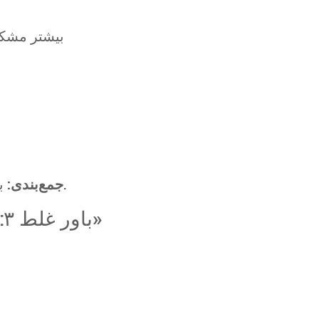
— بیشتر مش
با بررسی حرفه‌ای، خرید می‌تواند امن باشد.
جمع‌بندی:
باور غلط ۳: «در مدارک مشکل پیش می‌آید»