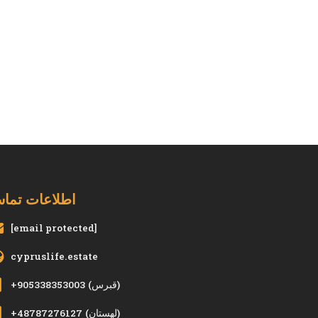
اطلاعات تما
[email protected]
cypruslife.estate
(قبرس)
+905338353003
(لهستان)
+48787276127