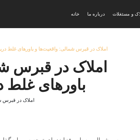
اک و مستغلات
درباره ما
خانه
املاک در قبرس شمالی: واقعیت‌ها و باورهای غلط درب
املاک در قبرس شم
باورهای غلط د
برس شمالی به‌طور فزاینده‌ای توجه سرمایه‌گذار