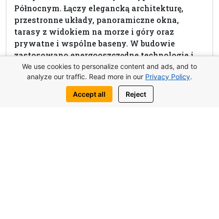
Północnym. Łączy elegancką architekturę,
przestronne układy, panoramiczne okna,
tarasy z widokiem na morze i góry oraz
prywatne i wspólne baseny. W budowie
zastosowano energooszczędne technologie i
wysokiej jakości materiały. Kompleks jest
We use cookies to personalize content and ads, and to
analyze our traffic. Read more in our
Privacy Policy
.
idealnym wyborem do zamieszkania na stałe,
na wakacje lub jako opłacalna inwestycja w
Accept all
Reject
nieruchomości na Cyprze Północnym.
View complex
Zapytaj o tę nieruchomość
Napisz do nas:
WhatsApp
Telegram