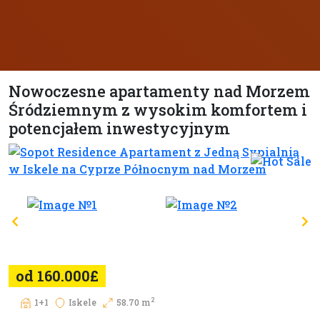
Nowoczesne apartamenty nad Morzem
Śródziemnym z wysokim komfortem i
potencjałem inwestycyjnym
od 160.000£
2
1+1
Iskele
58.70 m