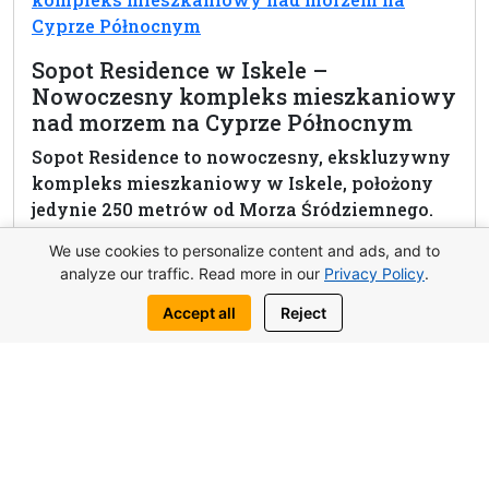
Sopot Residence w Iskele –
Nowoczesny kompleks mieszkaniowy
nad morzem na Cyprze Północnym
Sopot Residence to nowoczesny, ekskluzywny
kompleks mieszkaniowy w Iskele, położony
jedynie 250 metrów od Morza Śródziemnego.
Projekt łączy nowoczesną architekturę, bogatą
We use cookies to personalize content and ads, and to
infrastrukturę i wysoką jakość wykonania.
analyze our traffic. Read more in our
Privacy Policy
.
Baseny, centrum spa, siłownia, restauracja,
sklep i strefy relaksu tworzą idealne warunki
Accept all
Reject
do życia i wypoczynku. To doskonały wybór
dla osób szukających komfortu, spokoju i
zyskownej inwestycji na Cyprze Północnym.
View complex