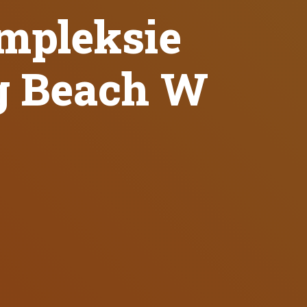
mpleksie
ng Beach W