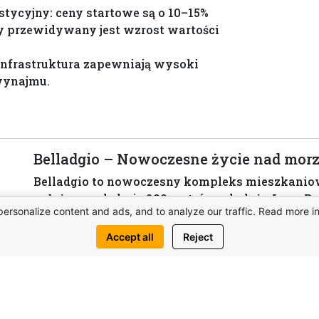
tycyjny: ceny startowe są o 10–15%
y przewidywany jest wzrost wartości
infrastruktura zapewniają wysoki
wynajmu.
Belladgio – Nowoczesne życie nad morz
Belladgio to nowoczesny kompleks mieszkaniow
położony zaledwie 200 metrów od plaży Long Be
personalize content and ads, and to analyze our traffic. Read more i
życia, rozbudowaną infrastrukturę i wysoki pot
budowy planowane na 2025 rok.
Accept all
Reject
View complex