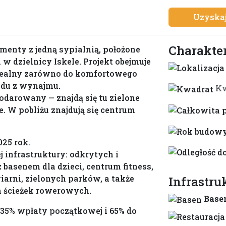
Uzyskaj
Charakte
menty z jedną sypialnią, położone
w dzielnicy Iskele. Projekt obejmuje
dealny zarówno do komfortowego
odu z wynajmu.
Kw
darowany — znajdą się tu zielone
e. W pobliżu znajdują się centrum
25 rok.
 infrastruktury: odkrytych i
basenem dla dzieci, centrum fitness,
wiarni, zielonych parków, a także
Infrastru
 ścieżek rowerowych.
Base
 35% wpłaty początkowej i 65% do