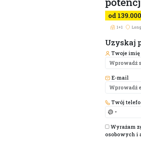
potenc
od 139.00
1+1
Long
Uzyskaj p
Twoje imię
E-mail
Twój telef
No
country
Wyrażam zg
selected
osobowych i 