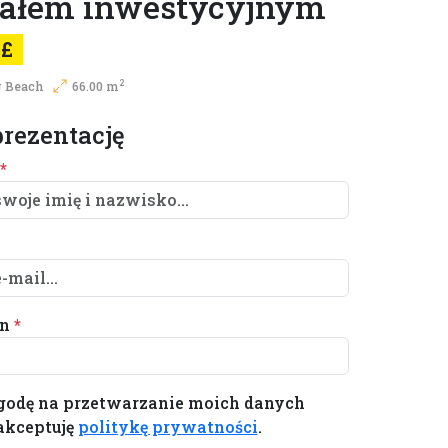
jałem inwestycyjnym
0£
2
 Beach
66.00 m
rezentację
*
on
*
odę na przetwarzanie moich danych
akceptuję
politykę prywatności
.