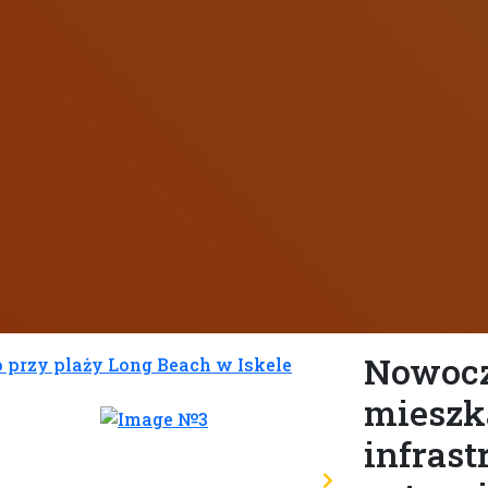
Nowocz
mieszk
infras