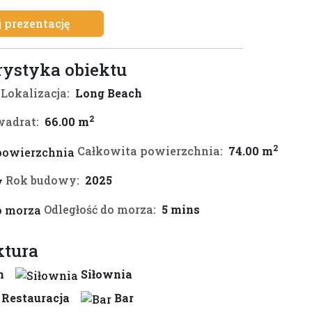
 prezentację
rystyka obiektu
Lokalizacja:
Long Beach
2
adrat:
66.00 m
2
Całkowita powierzchnia:
74.00 m
Rok budowy:
2025
Odległość do morza:
5 mins
ktura
n
Siłownia
Restauracja
Bar