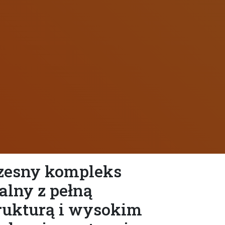
esny kompleks
alny z pełną
trukturą i wysokim