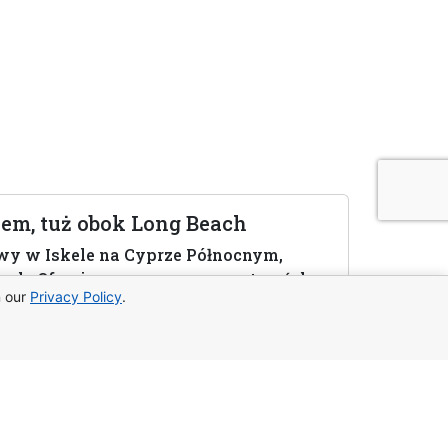
em, tuż obok Long Beach
y w Iskele na Cyprze Północnym,
ach. Oferuje nowoczesną przestrzeń do
n our
Privacy Policy
.
encjał inwestycyjny. Zakończenie