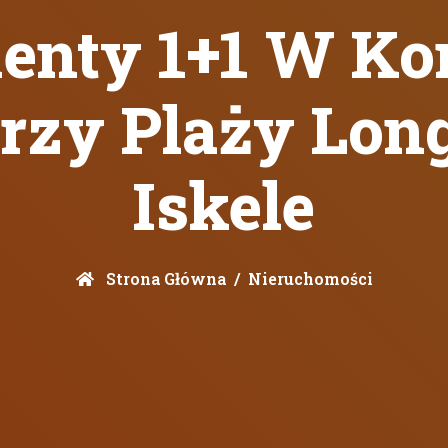
enty 1+1 W Ko
Przy Plaży Lo
Iskele
Strona Główna
Nieruchomości