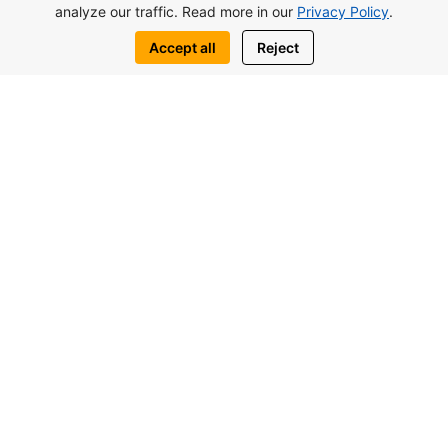
analyze our traffic. Read more in our
Privacy Policy
.
Accept all
Reject
Benzer nesneler de ilginizi çekebilir
den itibaren 117.000£
Lagoon Verde Stüdyo Otuken, Kuzey
Kıbrıs
Stüdyolar