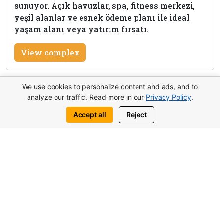
sunuyor. Açık havuzlar, spa, fitness merkezi,
yeşil alanlar ve esnek ödeme planı ile ideal
yaşam alanı veya yatırım fırsatı.
View complex
We use cookies to personalize content and ads, and to
analyze our traffic. Read more in our
Privacy Policy
.
Bu mülk hakkında bilgi al
Accept all
Reject
Bize yazın:
WhatsApp
Telegram
Benzer nesneler de ilginizi çekebilir