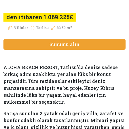
den itibaren 1.069.225£
2
Villalar
Tatlisu
83.50 m
Sunumu alın
ALOHA BEACH RESORT, Tatlısu’da denize sadece
birkaç adım uzaklıkta yer alan lüks bir konut
projesidir. Tüm rezidanslar etkileyici deniz
manzarasına sahiptir ve bu proje, Kuzey Kıbrıs
sahilinde lüks bir yaşam hayal edenler için
mükemmel bir seçenektir.
Satışa sunulan 2 yatak odalı geniş villa, zarafet ve
konfor odaklı olarak tasarlanmıştır. Mimari yapısı
ve iç planı, gizlilik ve huzur hissi yaratırken, geniş