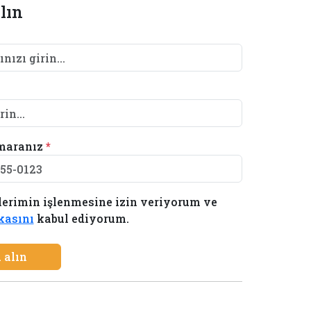
lın
maranız
*
lerimin işlenmesine izin veriyorum ve
ikasını
kabul ediyorum.
 alın