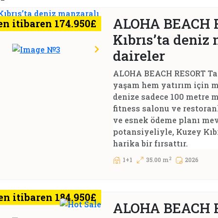
ALOHA BEACH R
en itibaren 174.950£
Kıbrıs’ta deniz 
daireler
ALOHA BEACH RESORT Tatlı
yaşam hem yatırım için m
denize sadece 100 metre m
fitness salonu ve restoran
ve esnek ödeme planı mevc
potansiyeliyle, Kuzey Kıb
harika bir fırsattır.
2
1+1
35.00 m
2026
en itibaren 184.950£
ALOHA BEACH R