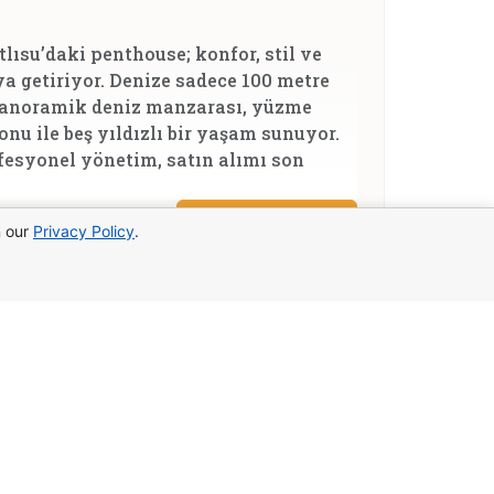
su’daki penthouse; konfor, stil ve
ya getiriyor. Denize sadece 100 metre
panoramik deniz manzarası, yüzme
onu ile beş yıldızlı bir yaşam sunuyor.
esyonel yönetim, satın alımı son
Details
2026
n our
Privacy Policy
.
SORT’ta 2 yatak odalı
rıs
2 yatak odalı villa, Tatlısu’nun
e sadece birkaç adım uzaklıkta yer
ari, SPA merkezi, yüzme havuzları, spor
enle düzenlenmiş bahçeler sunuyor.