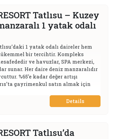
ESORT Tatlısu – Kuzey
manzaralı 1 yatak odalı
su’daki 1 yatak odalı daireler hem
ükemmel bir tercihtir. Kompleks
esafededir ve havuzlar, SPA merkezi,
lar sunar. Her daire deniz manzaralıdır
uttur. %65’e kadar değer artışı
rıs’ta gayrimenkul satın almak için
Details
ESORT Tatlısu’da