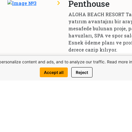
Penthouse
ALOHA BEACH RESORT Tatlı
yatırım avantajını bir ara
mesafede bulunan proje, 
havuzları, SPA ve spor sal
Esnek ödeme planı ve prof
derece cazip kılıyor.
2
Penthouselar
35.00 m
personalize content and ads, and to analyze our traffic. Read more i
Accept all
Reject
 itibaren 1.069.225£
ALOHA BEACH RE
villa, Kuzey Kıb
ALOHA BEACH RESORT’taki 
huzurlu bölgesinde, deniz
alıyor. Proje; modern mim
salonu, restoranlar ve öz