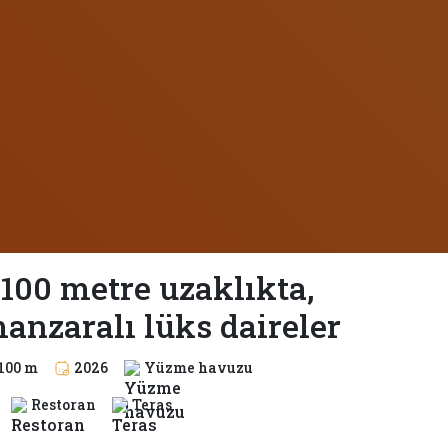
100 metre uzaklıkta,
anzaralı lüks daireler
100 m
2026
Yüzme havuzu
Restoran
Teras