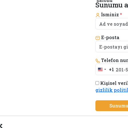
Sunumu a
İsminiz
*
E-posta
Telefon nu
+1
United
States
Kişisel veri
+1
gizlilik polit
Sunumu
x