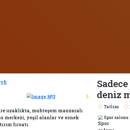
Sadece 
deniz m
Tatlisu
tre uzaklıkta, muhteşem manzaralı
ss merkezi, yeşil alanlar ve esnek
Spor salonu
ırım fırsatı.