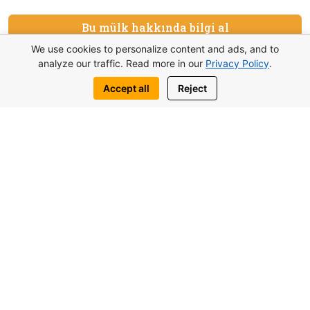
Bu mülk hakkında bilgi al
We use cookies to personalize content and ads, and to
Bize yazın:
analyze our traffic. Read more in our
Privacy Policy
.
WhatsApp
Telegram
Accept all
Reject
Benzer nesneler de ilginizi çekebilir