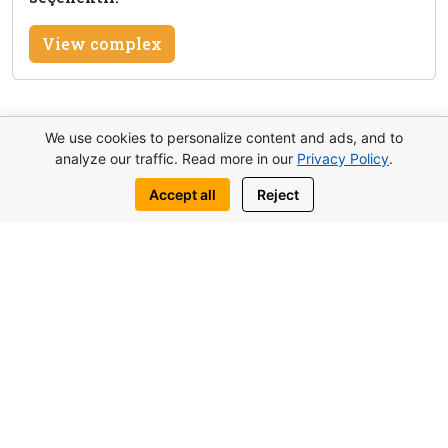
View complex
We use cookies to personalize content and ads, and to
Bu mülk hakkında bilgi al
analyze our traffic. Read more in our
Privacy Policy
.
Bize yazın:
Accept all
Reject
WhatsApp
Telegram
Benzer nesneler de ilginizi çekebilir