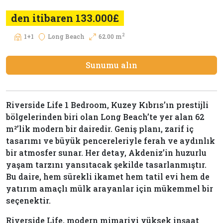
den itibaren 133.000£
2
1+1
Long Beach
62.00 m
Sunumu alın
Riverside Life 1 Bedroom, Kuzey Kıbrıs’ın prestijli
bölgelerinden biri olan Long Beach’te yer alan 62
m²’lik modern bir dairedir. Geniş planı, zarif iç
tasarımı ve büyük pencereleriyle ferah ve aydınlık
bir atmosfer sunar. Her detay, Akdeniz’in huzurlu
yaşam tarzını yansıtacak şekilde tasarlanmıştır.
Bu daire, hem sürekli ikamet hem tatil evi hem de
yatırım amaçlı mülk arayanlar için mükemmel bir
seçenektir.
Riverside Life, modern mimariyi yüksek inşaat