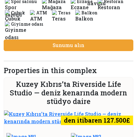
Spor salonu
Mağaza
Eczane
Restoran
Çubuk
ATM
Teras
Balkon
Giyinme odası
Sunumu alın
Properties in this complex
Kuzey Kıbrıs’ta Riverside Life
Studio — deniz kenarında modern
stüdyo daire
den itibaren 127.500£