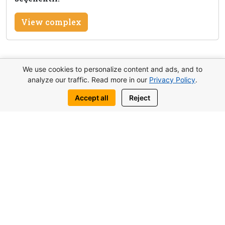
View complex
We use cookies to personalize content and ads, and to
Bu mülk hakkında bilgi al
analyze our traffic. Read more in our
Privacy Policy
.
Bize yazın:
Accept all
Reject
WhatsApp
Telegram
Benzer nesneler de ilginizi çekebilir