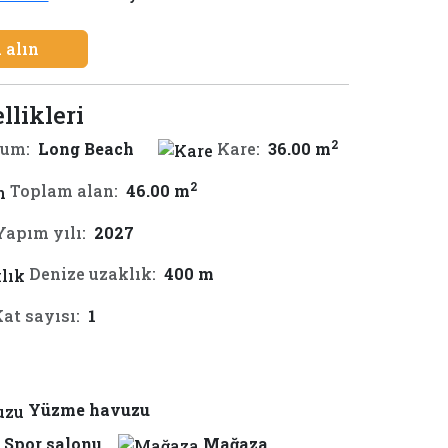
 alın
llikleri
2
um:
Long Beach
Kare:
36.00 m
2
Toplam alan:
46.00 m
Yapım yılı:
2027
Denize uzaklık:
400 m
at sayısı:
1
Yüzme havuzu
Spor salonu
Mağaza