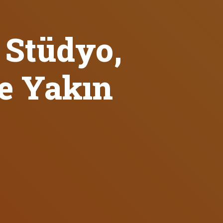
 Stüdyo,
ze Yakın