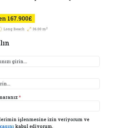
en 167.900£
2
Long Beach
36.00 m
lın
maranız
*
lerimin işlenmesine izin veriyorum ve
ikasını
kabul ediyorum.