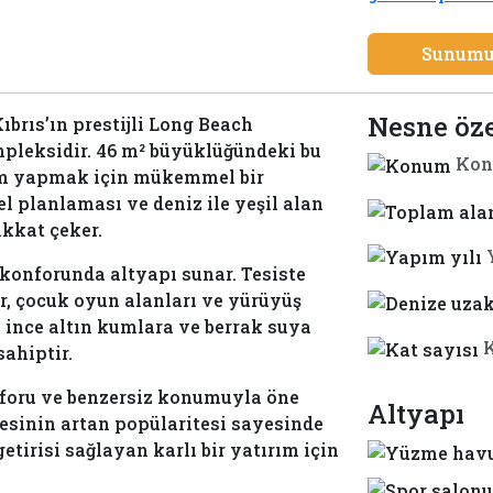
Sunumu
Nesne öze
brıs’ın prestijli Long Beach
pleksidir. 46 m² büyüklüğündeki bu
Kon
ım yapmak için mükemmel bir
el planlaması ve deniz ile yeşil alan
kkat çeker.
l konforunda altyapı sunar. Tesiste
r, çocuk oyun alanları ve yürüyüş
, ince altın kumlara ve berrak suya
K
ahiptir.
nforu ve benzersiz konumuyla öne
Altyapı
gesinin artan popülaritesi sayesinde
tirisi sağlayan karlı bir yatırım için