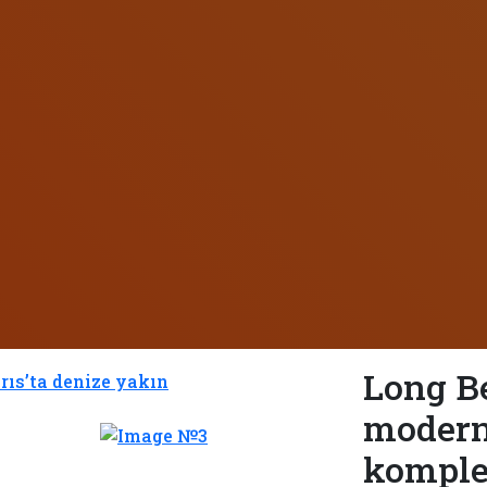
Long B
modern
komple