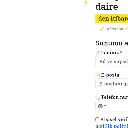
daire
den itibar
Stüdyolar
Sunumu a
İsminiz
*
E-posta
Telefon nu
No
country
Kişisel veri
selected
gizlilik polit