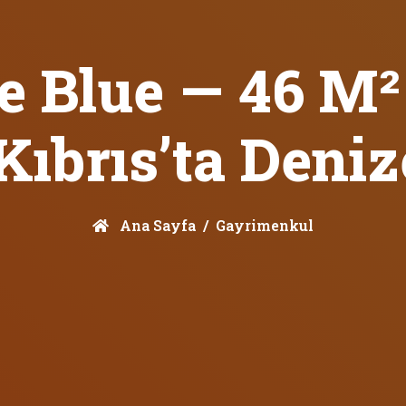
e Blue — 46 M²
ıbrıs’ta Deni
Ana Sayfa
Gayrimenkul