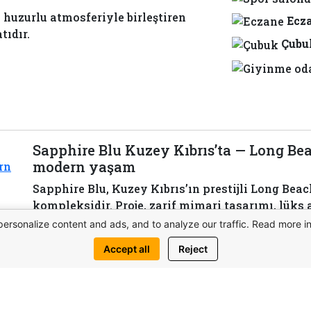
huzurlu atmosferiyle birleştiren
Ecz
tıdır.
Çubu
Sapphire Blu Kuzey Kıbrıs’ta — Long Be
modern yaşam
Sapphire Blu, Kuzey Kıbrıs’ın prestijli Long Bea
kompleksidir. Proje, zarif mimari tasarımı, lüks
çıkmaktadır. Deniz manzaralı geniş daireler, öze
personalize content and ads, and to analyze our traffic. Read more i
restoranlar, spor salonları ve dinlenme alanlarıy
Accept all
Reject
seçenektir.
View complex