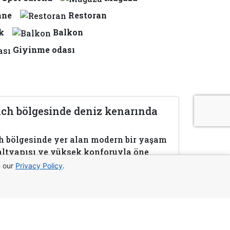
ane
Restoran
k
Balkon
Giyinme odası
ach bölgesinde deniz kenarında
ch bölgesinde yer alan modern bir yaşam
 altyapısı ve yüksek konforuyla öne
l plaj kulübü, yüzme havuzları,
n our
Privacy Policy
.
la yaşam ve yatırım için ideal bir