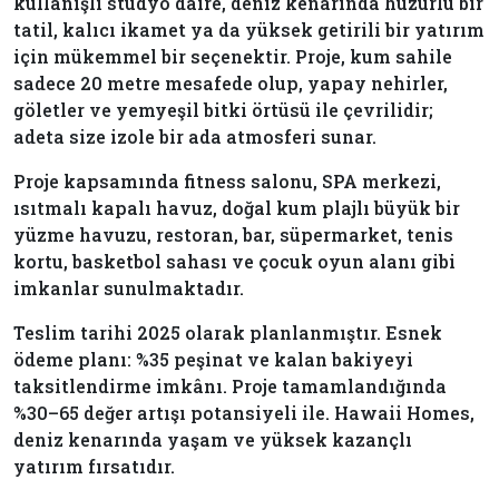
kullanışlı stüdyo daire, deniz kenarında huzurlu bir
tatil, kalıcı ikamet ya da yüksek getirili bir yatırım
için mükemmel bir seçenektir. Proje, kum sahile
sadece 20 metre mesafede olup, yapay nehirler,
göletler ve yemyeşil bitki örtüsü ile çevrilidir;
adeta size izole bir ada atmosferi sunar.
Proje kapsamında fitness salonu, SPA merkezi,
ısıtmalı kapalı havuz, doğal kum plajlı büyük bir
yüzme havuzu, restoran, bar, süpermarket, tenis
kortu, basketbol sahası ve çocuk oyun alanı gibi
imkanlar sunulmaktadır.
Teslim tarihi 2025 olarak planlanmıştır. Esnek
ödeme planı: %35 peşinat ve kalan bakiyeyi
taksitlendirme imkânı. Proje tamamlandığında
%30–65 değer artışı potansiyeli ile. Hawaii Homes,
deniz kenarında yaşam ve yüksek kazançlı
yatırım fırsatıdır.