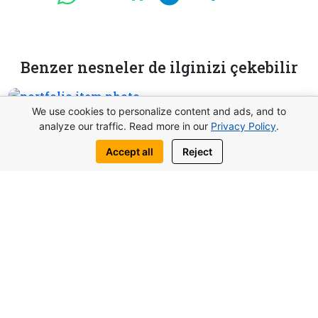
Benzer nesneler de ilginizi çekebilir
We use cookies to personalize content and ads, and to
analyze our traffic. Read more in our
Privacy Policy
.
Accept all
Reject
den itibaren 117.000£
Lagoon Verde Stüdyo Otuken, Kuzey
Kıbrıs
Stüdyolar