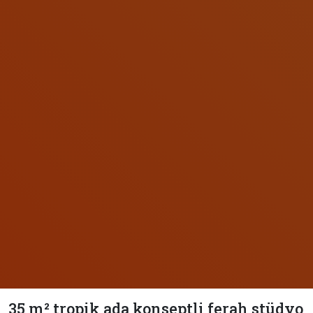
35 m² tropik ada konseptli ferah stüdyo