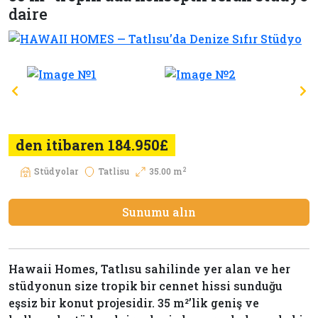
daire
den itibaren 184.950£
2
Stüdyolar
Tatlisu
35.00 m
Sunumu alın
Hawaii Homes, Tatlısu sahilinde yer alan ve her
stüdyonun size tropik bir cennet hissi sunduğu
eşsiz bir konut projesidir. 35 m²’lik geniş ve