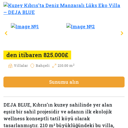
den itibaren 825.000£
2
Villalar
Bahçeli
210.00 m
Sunumu alın
DEJA BLUE, Kıbrıs’ın kuzey sahilinde yer alan
eşsiz bir sahil projesidir ve adanın ilk ekolojik
wellness konseptli tatil köyü olarak
tasarlanmıştır. 210 m² büyüklüğündeki bu villa,