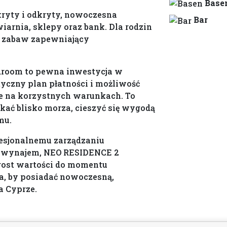
Base
ryty i odkryty, nowoczesna
Bar
iarnia, sklepy oraz bank. Dla rodzin
c zabaw zapewniający
room to pewna inwestycja w
yczny plan płatności i możliwość
ie na korzystnych warunkach. To
zkać blisko morza, cieszyć się wygodą
mu.
fesjonalnemu zarządzaniu
a wynajem, NEO RESIDENCE 2
rost wartości do momentu
a, by posiadać nowoczesną,
 Cyprze.