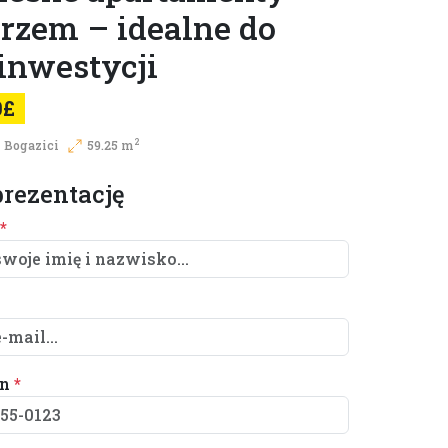
rzem – idealne do
 inwestycji
0£
2
 Bogazici
59.25 m
rezentację
*
on
*