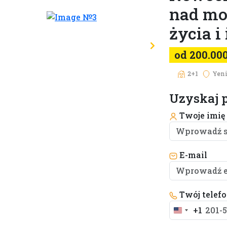
nad mo
życia i
od 200.00
2+1
Yeni
Uzyskaj p
Twoje imię
E-mail
Twój telef
+1
United
States