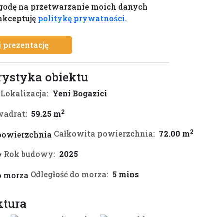
odę na przetwarzanie moich danych
akceptuję
politykę prywatności
.
 prezentację
rystyka obiektu
Lokalizacja:
Yeni Bogazici
2
adrat:
59.25 m
2
Całkowita powierzchnia:
72.00 m
Rok budowy:
2025
Odległość do morza:
5 mins
ktura