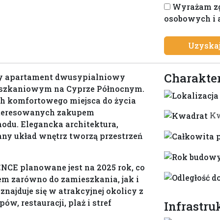
Wyrażam zg
+1
osobowych i 
Uzyskaj
Charakte
y apartament dwusypialniowy
eszkaniowym na Cyprze Północnym.
ch komfortowego miejsca do życia
nteresowanych zakupem
Kw
odu. Elegancka architektura,
any układ wnętrz tworzą przestrzeń
CE planowane jest na 2025 rok, co
m zarówno do zamieszkania, jak i
ajduje się w atrakcyjnej okolicy z
ów, restauracji, plaż i stref
Infrastru