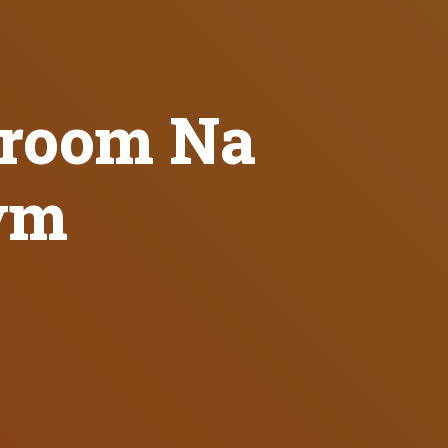
room Na
ym