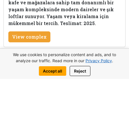
kafe ve mağazalara sahip tam donanımlı bir
yaşam kompleksinde modern daireler ve şık
loftlar sunuyor. Yaşam veya kiralama için
mükemmel bir tercih. Teslimat: 2025.
View complex
We use cookies to personalize content and ads, and to
analyze our traffic. Read more in our
Privacy Policy
.
Bu mülk hakkında bilgi al
Accept all
Reject
Bize yazın:
WhatsApp
Telegram
Benzer nesneler de ilginizi çekebilir