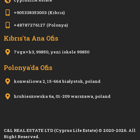
+905338353003
(Kıbrıs)
+48787276127
(Polonya)
Kıbrıs'ta Ana Ofis
7vgx+h3, 99850, yeni i̇skele 99850
Polonya'da Ofis
konwaliowa 2, 15-664 białystok, poland
hrubieszowska 6a, 01-209 warszawa, poland
C&L REAL ESTATE LTD (Cyprus Life Estate) © 2020-2026. All
Right Reserved.