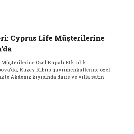
09
Haz, 2026
i: Cyprus Life Müşterilerine
a’da
 Müşterilerine Özel Kapalı Etkinlik
şova’da, Kuzey Kıbrıs gayrimenkullerine özel
ikte Akdeniz kıyısında daire ve villa satın