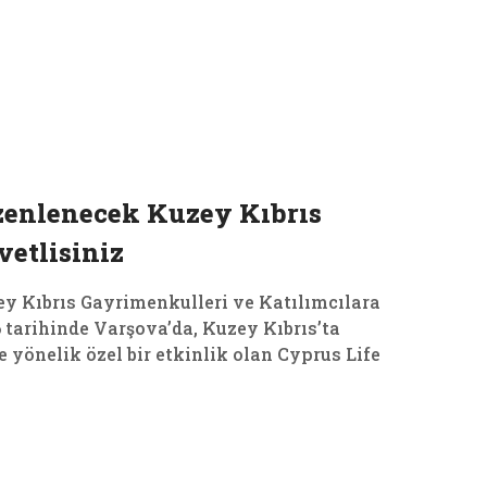
03
Ağu, 2026
zenlenecek Kuzey Kıbrıs
etlisiniz
ey Kıbrıs Gayrimenkulleri ve Katılımcılara
 tarihinde Varşova’da, Kuzey Kıbrıs’ta
 yönelik özel bir etkinlik olan Cyprus Life