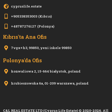
cypruslife.estate
+905338353003
(Kıbrıs)
+48787276127
(Polonya)
Kıbrıs'ta Ana Ofis
7vgx+h3, 99850, yeni i̇skele 99850
Polonya'da Ofis
konwaliowa 2, 15-664 białystok, poland
hrubieszowska 6a, 01-209 warszawa, poland
C&L REAL ESTATE LTD (Cyprus Life Estate) © 2020-2026. All