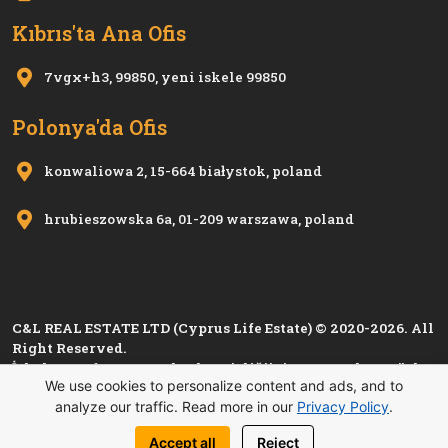
Kıbrıs'ta Ana Ofis
7vgx+h3, 99850, yeni i̇skele 99850
Polonya'da Ofis
konwaliowa 2, 15-664 białystok, poland
hrubieszowska 6a, 01-209 warszawa, poland
C&L REAL ESTATE LTD (Cyprus Life Estate) © 2020-2026. All
Right Reserved.
İskele Esnaf ve Zanaatkarlar Birliği'nin 1280, Kıbrıs Türk
We use cookies to personalize content and ads, and to
Esnaf ve Zanaatkarlar Odası'nın
i 1501
sicil numarası ile
analyze our traffic. Read more in our
Privacy Policy
.
kayıtlı üyesidir.
Gizlilik Politikası
Accept all
Reject